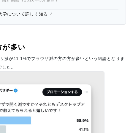
大学 紹介動画（2026年3月更新）
on大学について詳しく知る
方が多い
プリ派が41.1%でブラウザ派の方の方が多いという結論となりま
でした。