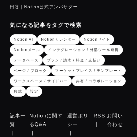
円谷｜Notion公式アンバサダー
気になる記事をタグで検索
Notion AI
Notionカレンダー
Notionサイト
Notionメール
インテグレーション / 外部ツール連携
データベース
プラン / 請求 / 料金 / 支払い
ページ / ブロック
マーケットプレイス / テンプレート
ワークスペース / サイドバー
共有 / コラボレーション
数式
設定
記事一
Notionに関す
運営ポリ
RSS
お問い
覧
るQ&A
シー
合わせ