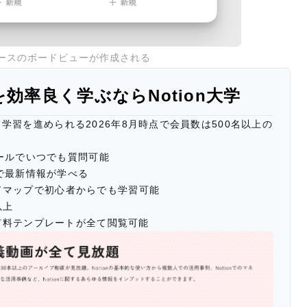
ースのボードビューが作成される
n AIを効率良く学ぶならNotion大学
て学習を進められる2026年
8
月時点で会員数は500名以上の
ールでいつでも質問可能
で最新情報が学べる
ロードマップで初心者からでも学習可能
以上
有料テンプレートが全て閲覧可能