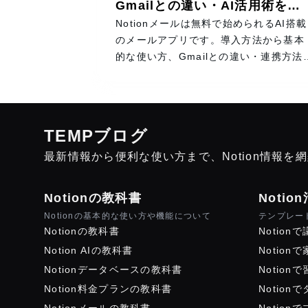
Gmailとの違い・AI活用術を徹
底解説
Notionメールは無料で始められるAI搭載
のメールアプリです。導入方法から基本
的な使い方、Gmailとの違い・連携方法
AIによるメールの自動整理やカレンダー
連携まで、3ヶ月以上使った筆者が実体
を交えて分かりやすく解説します。
TEMPブログ
最新情報から便利な使い方まで、Notion情報を
Notionの教科書
Notio
Notionの基本的な使い方や機能について
テンプレー
Notionの教科書
Notion
Notion AIの教科書
Notion
Notionデータベースの教科書
Notion
Notion料金プランの教科書
Notion