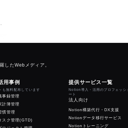
、
験
網羅したWebメディア。
n活用事例
提供サービス一覧
トも無料配布しています
Notion導入・活用のプロフェッ
ート
で議事録管理
法人向け
で家計簿管理
Notion構築代行・DX支援
で習慣管理
Notionデータ移行サービス
でタスク管理(GTD)
Notionトレーニング