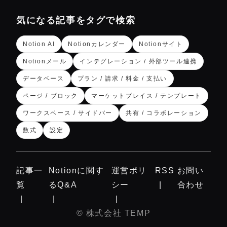
気になる記事をタグで検索
Notion AI
Notionカレンダー
Notionサイト
Notionメール
インテグレーション / 外部ツール連携
データベース
プラン / 請求 / 料金 / 支払い
ページ / ブロック
マーケットプレイス / テンプレート
ワークスペース / サイドバー
共有 / コラボレーション
数式
設定
記事一
Notionに関す
運営ポリ
RSS
お問い
覧
るQ&A
シー
合わせ
©︎
株式会社 TEMP