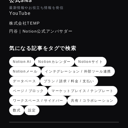
公式SNS
最新情報やお役立ち情報を発信
YouTube
株式会社TEMP
円谷｜Notion公式アンバサダー
気になる記事をタグで検索
Notion AI
Notionカレンダー
Notionサイト
Notionメール
インテグレーション / 外部ツール連携
データベース
プラン / 請求 / 料金 / 支払い
ページ / ブロック
マーケットプレイス / テンプレート
ワークスペース / サイドバー
共有 / コラボレーション
数式
設定